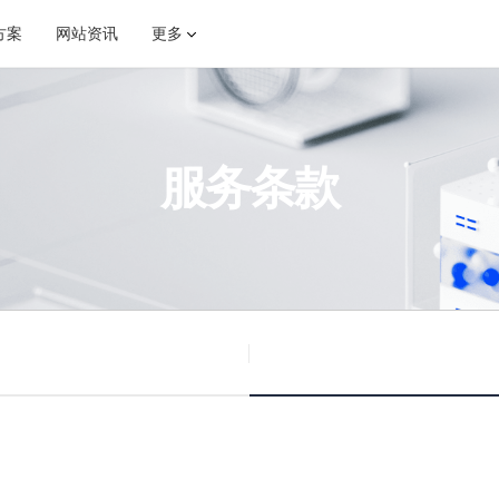
方案
网站资讯
更多
促·香港CN2精品云年付
西北电信NAT 300G大储存年付
服务条款
解决方案
通知
电商解决方案
业界新闻
江BGP游戏云
枣庄BGP i9 14900k
该产品使用 Intel Xeon 铂金8259CL处理器睿频3.50 GHz，镇江BGP三线精品线路，200G独家高防IP，自带一键安游戏面板程序镜像！总体性价比非常高！