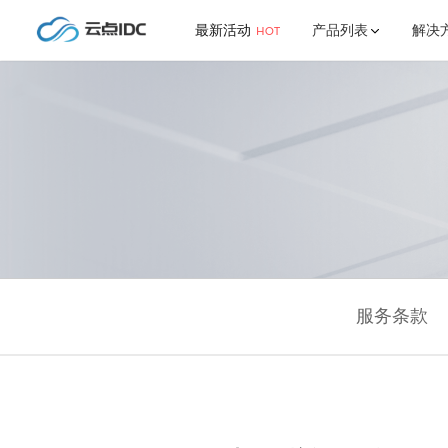
最新活动
产品列表
解决
HOT
了解我们
更多
行业解决方案
新闻中心
最新活动【海外/NAT/游
年中大
戏云】
公司简介
推介计划
网站解决方案
官方公告
金融
网维
宿迁/西北专区(NAT/挂机
宝/建站机)
联系我们
宝塔面板
江苏镇
帮助中心
游戏解决方案
VIP｜合作伙伴
常见问题
HOST | 国内高防云空间/
服务条款
虚拟主机
ECS | 中国大陆服务器
ECS | 中国香港服务器-免
备案