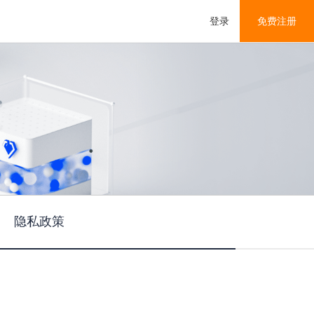
登录
免费注册
宿迁/西北NAT云经典特惠
新年特惠活动特惠系列，全支持24小时退款，放心购买质量有保障
移动解决方案
该系列机器采用因特尔14代 i9 14900k CPU性能强劲，适合高频业务运用，游戏服务端等，采用枣庄BGP线路延迟低稳定不丢包! 默认系统Linux，Windows联系客服咨询价格!
隐私政策