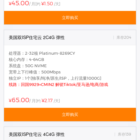
45.00
¥1.50
¥
/ 月
[约
/天]
立即购买
美国双ISP住宅云 2C4G 弹性
库存204
处理器：2-32核 Platinum-8269CY
核心内存：4-64GB
系统盘：50G NVME
宽带上下行峰值：500Mbps
独立IP：1个[独享/纯净/原生/ISP，上行流量1000G]
线路：回国9929+CMIN2 解锁Tiktok/亚马逊/电商/游戏
65.00
¥2.17
¥
/ 月
[约
/天]
立即购买
美国双ISP住宅云 4C4G 弹性
库存139