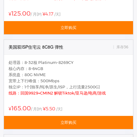
125.00
¥4.17
¥
/ 月
[约
/天]
立即购买
美国双ISP住宅云 8C8G 弹性
库存36
处理器：8-32核 Platinum-8269CY
核心内存：8-64GB
系统盘：80G NVME
宽带上下行峰值：500Mbps
独立IP：1个[独享/纯净/原生/ISP，上行流量2500G]
线路：回国9929+CMIN2 解锁Tiktok/亚马逊/电商/游戏
165.00
¥5.50
¥
/ 月
[约
/天]
立即购买