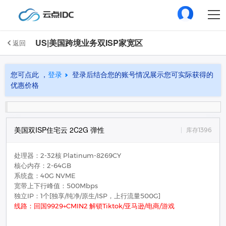
US|美国跨境业务双ISP家宽区
返回
您可点此 ，
登录
登录后结合您的账号情况展示您可实际获得的
优惠价格
美国双ISP住宅云 2C2G 弹性
库存1396
处理器：2-32核 Platinum-8269CY
核心内存：2-64GB
系统盘：40G NVME
宽带上下行峰值：500Mbps
独立IP：1个[独享/纯净/原生/ISP，上行流量500G]
线路：回国9929+CMIN2 解锁Tiktok/亚马逊/电商/游戏