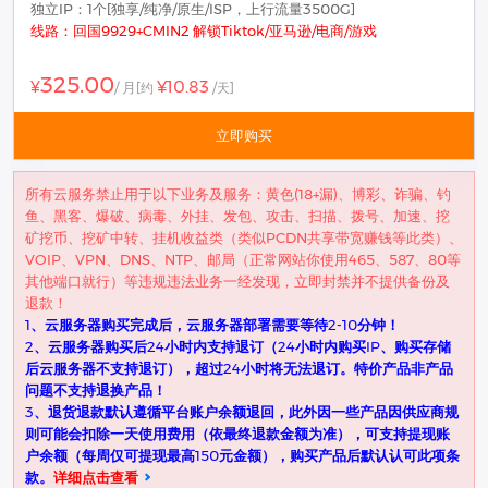
独立IP：1个[独享/纯净/原生/ISP，上行流量3500G]
线路：回国9929+CMIN2 解锁Tiktok/亚马逊/电商/游戏
325.00
¥10.83
¥
/ 月
[约
/天]
立即购买
所有云服务禁止用于以下业务及服务：黄色(18+漏)、博彩、诈骗、钓
鱼、黑客、爆破、病毒、外挂、发包、攻击、扫描、拨号、加速、挖
矿挖币、挖矿中转、挂机收益类（类似PCDN共享带宽赚钱等此类）、
VOIP、VPN、DNS、NTP、邮局（正常网站你使用465、587、80等
其他端口就行）等违规违法业务一经发现，立即封禁并不提供备份及
退款！
1、云服务器购买完成后，云服务器部署需要等待2-10分钟！
2、云服务器购买后24小时内支持退订（24小时内购买IP、购买存储
后云服务器不支持退订），超过24小时将无法退订。特价产品非产品
问题不支持退换产品！
3、退货退款默认遵循平台账户余额退回，此外因一些产品因供应商规
则可能会扣除一天使用费用（依最终退款金额为准），可支持提现账
户余额（每周仅可提现最高150元金额），购买产品后默认认可此项条
款。
详细点击查看