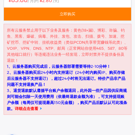
83.88
¥2.80
¥
/ 月
[约
/天]
立即购买
所有云服务禁止用于以下业务及服务：黄色(18+漏)、博彩、诈骗、钓
鱼、黑客、爆破、病毒、外挂、发包、攻击、扫描、拨号、加速、挖
矿挖币、挖矿中转、挂机收益类（类似PCDN共享带宽赚钱等此类）、
VOIP、VPN、DNS、NTP、邮局（正常网站你使用465、587、80等
其他端口就行）等违规违法业务一经发现，立即封禁并不提供备份及
退款！
1、云服务器购买完成后，云服务器部署需要等待2-10分钟！
2、云服务器购买后24小时内支持退订（24小时内购买IP、购买存储
后云服务器不支持退订），超过24小时将无法退订。特价产品非产品
问题不支持退换产品！
3、退货退款默认遵循平台账户余额退回，此外因一些产品因供应商规
则可能会扣除一天使用费用（依最终退款金额为准），可支持提现账
户余额（每周仅可提现最高150元金额），购买产品后默认认可此项条
款。
详细点击查看