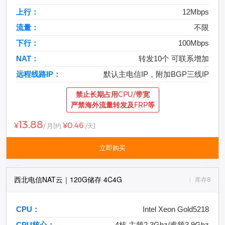
上行：
12Mbps
流量：
不限
下行：
100Mbps
NAT：
转发10个 可联系增加
远程线路IP：
默认主电信IP，附加BGP三线IP
禁止长期占用CPU/带宽
严禁海外流量转发及FRP等
13.88
¥0.46
¥
/ 月
[约
/天]
立即购买
西北电信NAT云｜120G储存 4C4G
库存8
CPU：
Intel Xeon Gold5218
CPU核心：
4核 主频2.3Ghz/睿频3.9Ghz