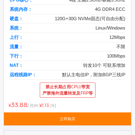
系统内存：
4G DDR4 ECC
硬盘：
120G+30G NVMe固态(可自由分配)
系统：
Linux/Windows
上行：
12Mbps
流量：
不限
下行：
100Mbps
NAT：
转发10个 可联系增加
远程线路IP：
默认主电信IP，附加BGP三线IP
禁止长期占用CPU/带宽
严禁海外流量转发及FRP等
33.88
¥1.13
¥
/ 月
[约
/天]
立即购买